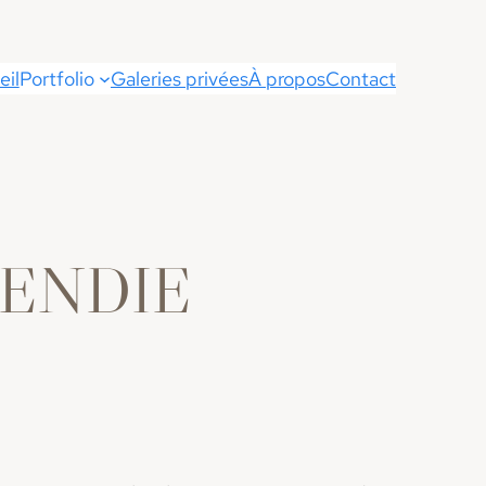
eil
Portfolio
Galeries privées
À propos
Contact
CENDIE